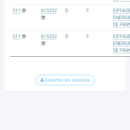
011
615232
D
F
EIFFAG
ENERGIE
DE FRA
011
615232
D
F
EIFFAG
ENERGIE
DE FRA
Exporter les données