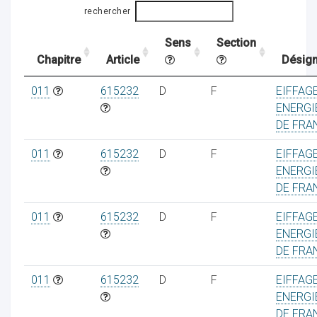
rechercher
Sens
Section
ocaux
Chapitre
Article
Désign
011
615232
D
F
EIFFAG
ENERGIE
DE FRA
011
615232
D
F
EIFFAG
ENERGIE
DE FRA
011
615232
D
F
EIFFAG
ENERGIE
DE FRA
ociations
011
615232
D
F
EIFFAG
ENERGIE
DE FRA