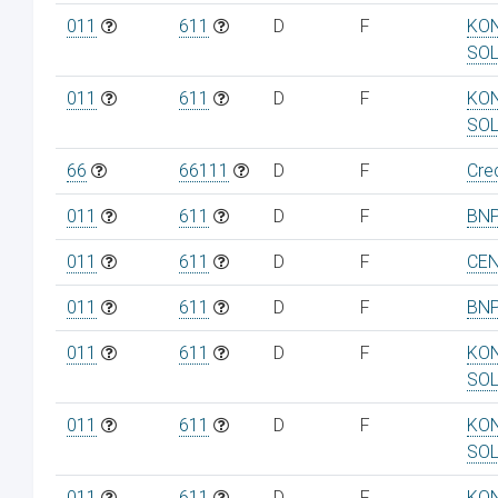
011
611
D
F
KON
SO
011
611
D
F
KON
SO
66
66111
D
F
Cred
011
611
D
F
BNP
011
611
D
F
CEN
011
611
D
F
BNP
011
611
D
F
KON
SO
011
611
D
F
KON
SO
011
611
D
F
KON