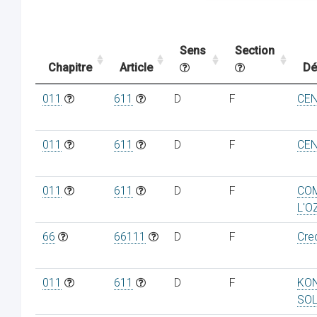
Sens
Section
Chapitre
Article
Dé
011
611
D
F
CEN
011
611
D
F
CEN
011
611
D
F
COM
L'O
66
66111
D
F
Cred
011
611
D
F
KON
SO