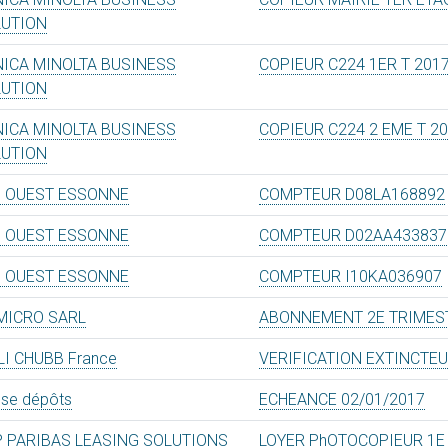
LUTION
ICA MINOLTA BUSINESS
COPIEUR C224 1ER T 201
LUTION
ICA MINOLTA BUSINESS
COPIEUR C224 2 EME T 2
LUTION
 OUEST ESSONNE
COMPTEUR D08LA168892
 OUEST ESSONNE
COMPTEUR D02AA433837
 OUEST ESSONNE
COMPTEUR I10KA036907
MICRO SARL
ABONNEMENT 2E TRIMES
LI CHUBB France
VERIFICATION EXTINCTE
sse dépôts
ECHEANCE 02/01/2017
 PARIBAS LEASING SOLUTIONS
LOYER PhOTOCOPIEUR 1E