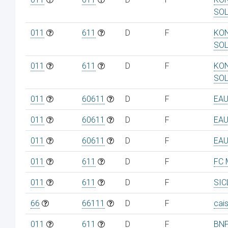
SO
011
611
D
F
KON
SO
011
611
D
F
KON
SO
011
60611
D
F
EAU
011
60611
D
F
EAU
011
60611
D
F
EAU
011
611
D
F
FC 
011
611
D
F
SIC
66
66111
D
F
cai
011
611
D
F
BNP