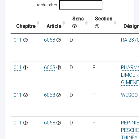
rechercher
Sens
Section
ocaux
Chapitre
Article
Désign
011
6068
D
F
RA 237
011
6068
D
F
PHARMA
LIMOUR
GIMEN
011
6068
D
F
WESCO
ociations
011
6068
D
F
PEPINI
PESCH
THINEY