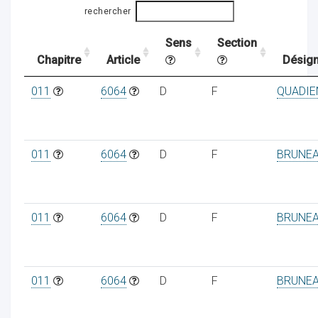
rechercher
Sens
Section
ocaux
Chapitre
Article
Désign
011
6064
D
F
QUADIE
011
6064
D
F
BRUNE
011
6064
D
F
BRUNE
ociations
011
6064
D
F
BRUNE