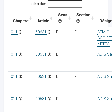
rechercher
Sens
Section
ocaux
Chapitre
Article
Désign
011
60631
D
F
CEMICI
SOCIET
NETTO
011
60631
D
F
ADIS Sa
011
60631
D
F
ADIS Sa
ociations
011
60631
D
F
ADIS Sa