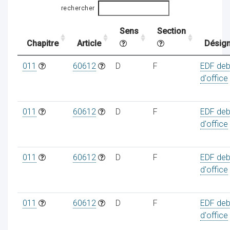
rechercher
Sens
Section
ocaux
Chapitre
Article
Désign
011
60612
D
F
EDF deb
d'office
011
60612
D
F
EDF deb
d'office
011
60612
D
F
EDF deb
d'office
ociations
011
60612
D
F
EDF deb
d'office