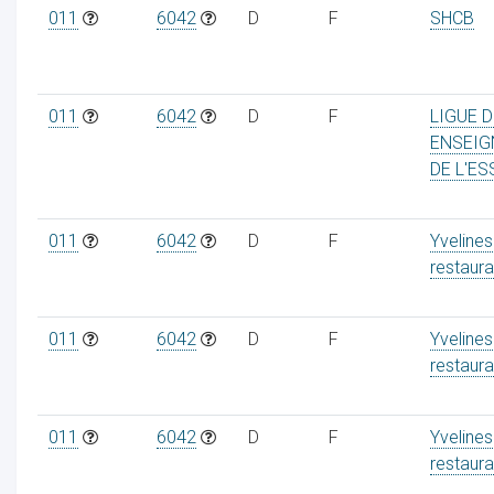
011
6042
D
F
SHCB
011
6042
D
F
LIGUE D
ENSEI
DE L'ES
011
6042
D
F
Yvelines
restaura
011
6042
D
F
Yvelines
restaura
011
6042
D
F
Yvelines
restaura