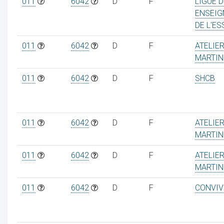
011
6042
D
F
LIGUE D
ENSEI
DE L'ES
011
6042
D
F
ATELIE
MARTIN
ur
011
6042
D
F
SHCB
011
6042
D
F
ATELIE
MARTIN
011
6042
D
F
ATELIE
MARTIN
011
6042
D
F
CONVIV