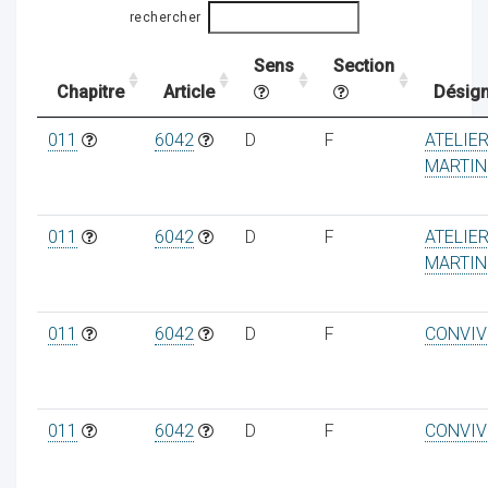
rechercher
Sens
Section
ocaux
Chapitre
Article
Désign
011
6042
D
F
ATELIE
MARTIN
011
6042
D
F
ATELIE
MARTIN
011
6042
D
F
CONVIV
ociations
011
6042
D
F
CONVIV