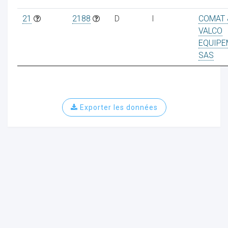
21
2188
D
I
COMAT 
VALCO
EQUIPE
SAS
Exporter les données