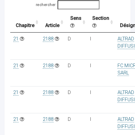
rechercher
Sens
Section
ocaux
Chapitre
Article
Désign
21
2188
D
I
ALTRAD
DIFFUS
21
2188
D
I
FC MIC
SARL
21
2188
D
I
ALTRAD
DIFFUS
ociations
21
2188
D
I
ALTRAD
DIFFUS