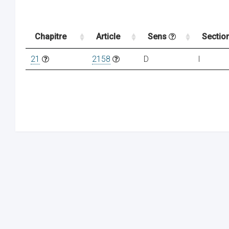
Chapitre
Article
Sens
Sectio
21
2158
D
I