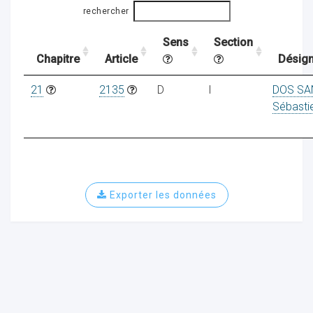
rechercher
Sens
Section
ocaux
Chapitre
Article
Désign
21
2135
D
I
DOS SA
Sébasti
Exporter les données
ociations