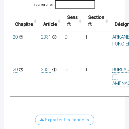
rechercher
Sens
Section
ocaux
Chapitre
Article
Désign
20
2031
D
I
ARKAN
FONCIE
20
2031
D
I
BUREAU
ET
AMENA
ociations
Exporter les données