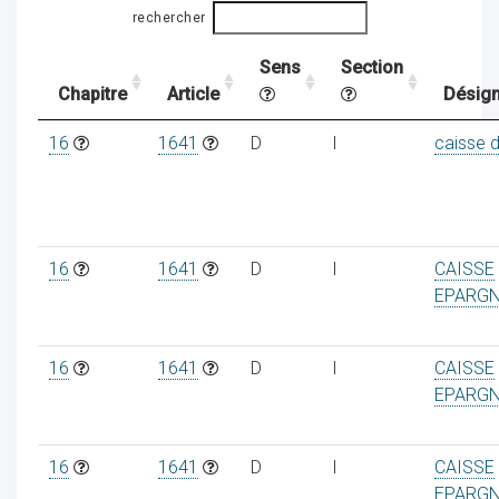
rechercher
Sens
Section
ocaux
Chapitre
Article
Désign
16
1641
D
I
caisse 
16
1641
D
I
CAISSE
EPARG
16
1641
D
I
CAISSE
EPARG
ociations
16
1641
D
I
CAISSE
EPARG