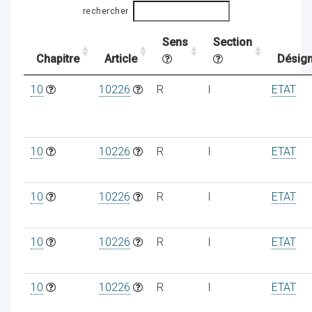
rechercher
Sens
Section
ocaux
Chapitre
Article
Désign
10
10226
R
I
ETAT
10
10226
R
I
ETAT
10
10226
R
I
ETAT
10
10226
R
I
ETAT
ociations
10
10226
R
I
ETAT