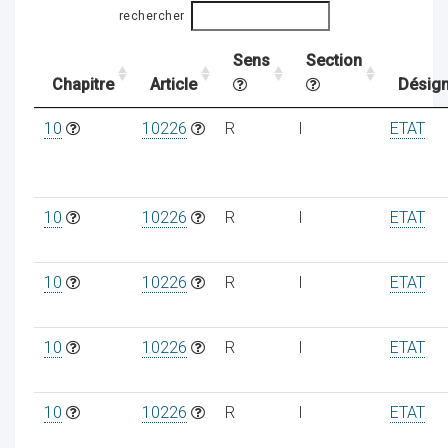
rechercher
Sens
Section
ocaux
Chapitre
Article
Désign
10
10226
R
I
ETAT
10
10226
R
I
ETAT
10
10226
R
I
ETAT
10
10226
R
I
ETAT
ociations
10
10226
R
I
ETAT