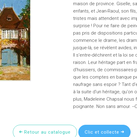
maison de province. Giselle, s
enfants, et Jean-Raoul, son fils
tristes mais attendent avec im
surprise ! Pour ne faire de pei
pas pris de dispositions particuli
commence le drame, les drames 
jusque-là, se révèlent avides, i
Il s'entre-déchirent et la loi s
raison. Leur héritage part en fr
d'huissiers, de commissaires-p
que les comptes en banque péri
naufrage sans espoir ? Tant d'
à la suite d'un héritage, qu'on
plus, Madeleine Chapsal nous fai
poignante. Non sans amour. --Ce
Retour au catalogue
Clic et collecte