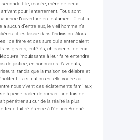
a seconde fille, mariée, mère de deux
, arrivent pour l'enterrement. Tous sont
patience l'ouverture du testament. C'est la
ne a aucun d'entre eux, le vieil homme n'a
ères : il les laisse dans l'indivision. Alors
: ce frère et ces surs qui s'entendaient
ntransigeants, entêtés, chicaneurs, odieux...
e découvre impuissante à leur faire entendre
ais de justice, en honoraires d'avocats,
riseurs, tandis que la maison se délabre et
clitent. La situation est-elle vouée au
entre nous vivent ces éclatements familiaux,
 ose à peine parler de roman : une fois de
t pénétrer au cur de la réalité la plus
 texte fait référence à l'édition Broché.