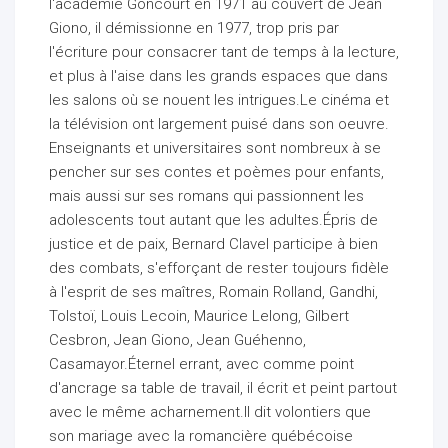
l'académie Goncourt en 1971 au couvert de Jean
Giono, il démissionne en 1977, trop pris par
l'écriture pour consacrer tant de temps à la lecture,
et plus à l'aise dans les grands espaces que dans
les salons où se nouent les intrigues.Le cinéma et
la télévision ont largement puisé dans son oeuvre.
Enseignants et universitaires sont nombreux à se
pencher sur ses contes et poèmes pour enfants,
mais aussi sur ses romans qui passionnent les
adolescents tout autant que les adultes.Épris de
justice et de paix, Bernard Clavel participe à bien
des combats, s'efforçant de rester toujours fidèle
à l'esprit de ses maîtres, Romain Rolland, Gandhi,
Tolstoï, Louis Lecoin, Maurice Lelong, Gilbert
Cesbron, Jean Giono, Jean Guéhenno,
Casamayor.Éternel errant, avec comme point
d'ancrage sa table de travail, il écrit et peint partout
avec le même acharnement.Il dit volontiers que
son mariage avec la romancière québécoise