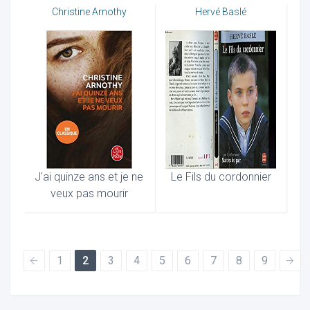
Christine Arnothy
Hervé Baslé
J'ai quinze ans et je ne
Le Fils du cordonnier
veux pas mourir
1
2
3
4
5
6
7
8
9