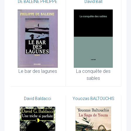
DE BALEINE PHILIPPE
David Ball
Le bar des lagunes
La conquête des
sables
David Baldacci
Youozas BALTOUCHIS