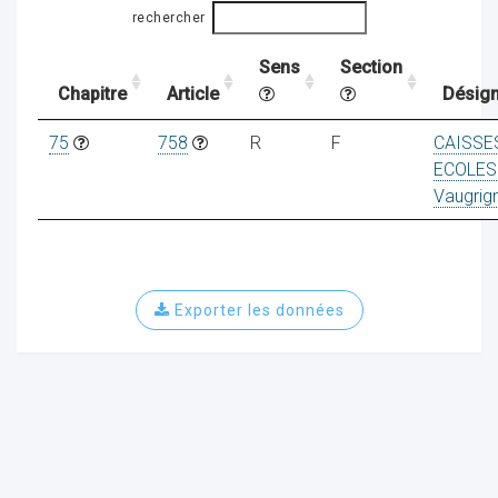
rechercher
Sens
Section
ocaux
Chapitre
Article
Désign
75
758
R
F
CAISSE
ECOLES
Vaugrig
Exporter les données
ociations