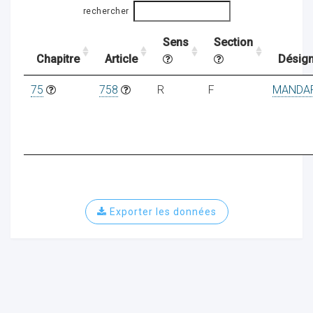
rechercher
Sens
Section
ocaux
Chapitre
Article
Désign
75
758
R
F
MANDA
Exporter les données
ociations