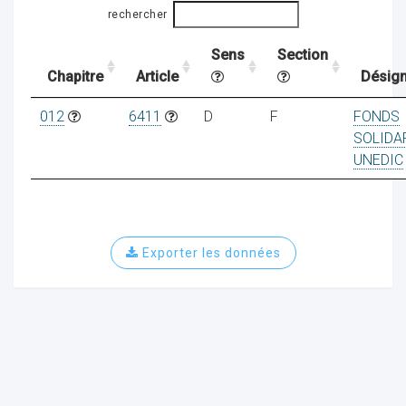
rechercher
Sens
Section
ocaux
Chapitre
Article
Désign
012
6411
D
F
FONDS
SOLIDA
UNEDIC
Exporter les données
ociations