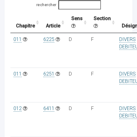
rechercher
Sens
Section
ocaux
Chapitre
Article
Désign
011
6225
D
F
DIVERS
DEBITE
011
6251
D
F
DIVERS
DEBITE
012
6411
D
F
DIVERS
DEBITE
ociations