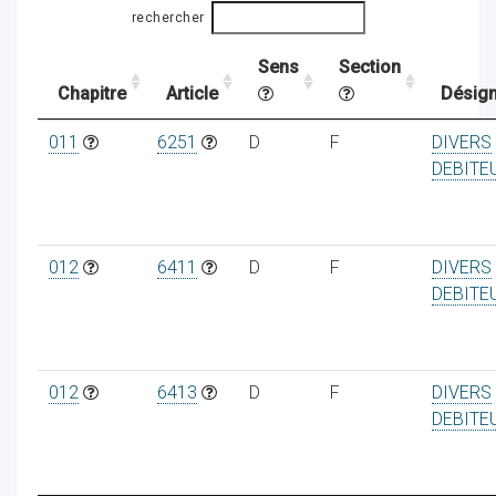
rechercher
Sens
Section
ocaux
Chapitre
Article
Désign
011
6251
D
F
DIVERS
DEBITE
012
6411
D
F
DIVERS
DEBITE
012
6413
D
F
DIVERS
DEBITE
ociations