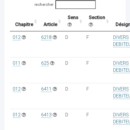
rechercher
Sens
Section
ocaux
Chapitre
Article
Désign
012
6218
D
F
DIVERS
DEBITE
011
625
D
F
DIVERS
DEBITE
012
6411
D
F
DIVERS
DEBITE
ociations
012
6413
D
F
DIVERS
DEBITE