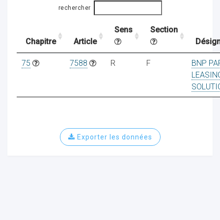
rechercher
Sens
Section
ocaux
Chapitre
Article
Désign
75
7588
R
F
BNP PA
LEASIN
SOLUTI
Exporter les données
ociations