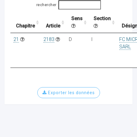
rechercher
Sens
Section
ocaux
Chapitre
Article
Désign
21
2183
D
I
FC MIC
SARL
Exporter les données
ociations