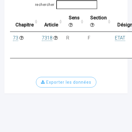
rechercher
Sens
Section
ocaux
Chapitre
Article
Désign
73
7318
R
F
ETAT
Exporter les données
ociations