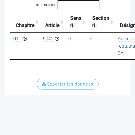
rechercher
Sens
Section
ocaux
Chapitre
Article
Désign
011
6042
D
F
Yvelines
restaura
SA
Exporter les données
ociations