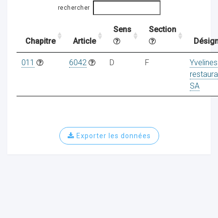
rechercher
Sens
Section
ocaux
Chapitre
Article
Désign
011
6042
D
F
Yvelines
restaura
SA
Exporter les données
ociations