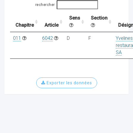
rechercher
Sens
Section
ocaux
Chapitre
Article
Désign
011
6042
D
F
Yvelines
restaura
SA
Exporter les données
ociations