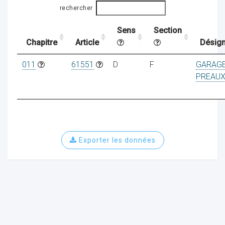
rechercher
Sens
Section
ocaux
Chapitre
Article
Désign
011
61551
D
F
GARAGE
PREAU
Exporter les données
ociations