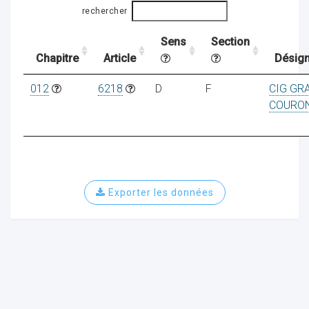
rechercher
Sens
Section
ocaux
Chapitre
Article
Désign
012
6218
D
F
CIG GR
COURO
Exporter les données
ociations