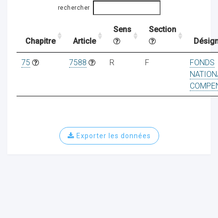
rechercher
Sens
Section
ocaux
Chapitre
Article
Désign
75
7588
R
F
FONDS
NATION
COMPEN
Exporter les données
ociations