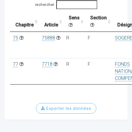
rechercher
Sens
Section
ocaux
Chapitre
Article
Désign
75
75888
R
F
SOGER
77
7718
R
F
FONDS
NATION
COMPEN
Exporter les données
ociations