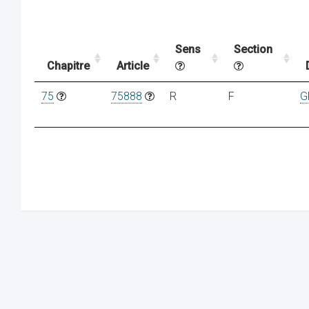
Sens
Section
Chapitre
Article
75
75888
R
F
G