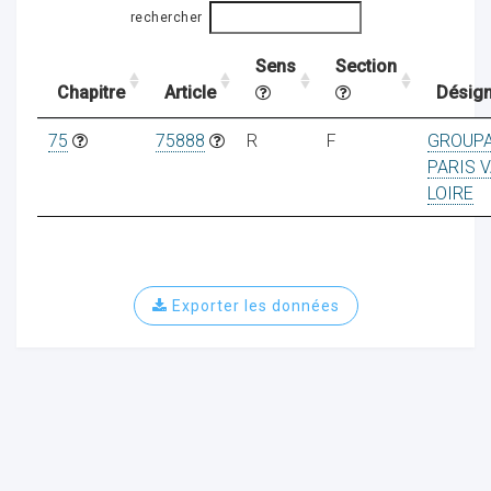
rechercher
Sens
Section
ocaux
Chapitre
Article
Désign
75
75888
R
F
GROUP
PARIS V
LOIRE
Exporter les données
ociations