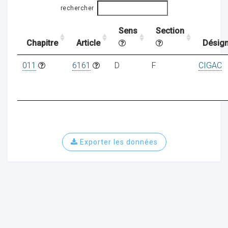
rechercher
Sens
Section
ocaux
Chapitre
Article
Désign
011
6161
D
F
CIGAC
Exporter les données
ociations