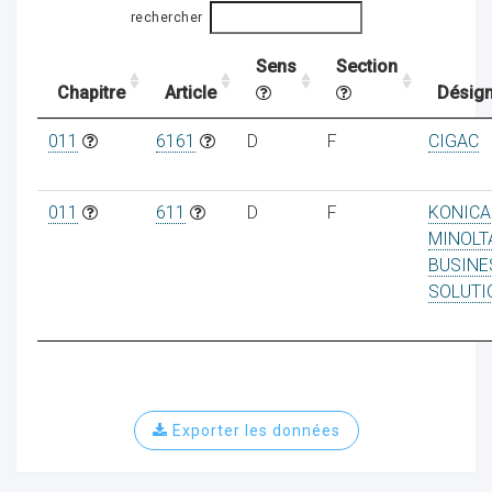
rechercher
Sens
Section
ocaux
Chapitre
Article
Désign
011
6161
D
F
CIGAC
011
611
D
F
KONICA
MINOLT
BUSINE
SOLUTI
ociations
Exporter les données