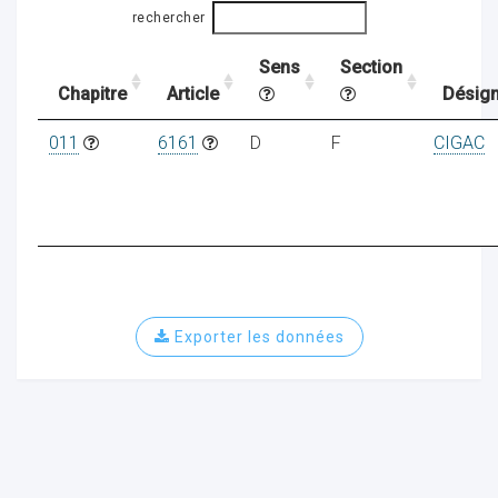
rechercher
Sens
Section
ocaux
Chapitre
Article
Désign
011
6161
D
F
CIGAC
Exporter les données
ociations