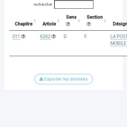
rechercher
Sens
Section
ocaux
Chapitre
Article
Désign
011
6262
D
F
LA POS
MOBILE
Exporter les données
ociations