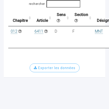
rechercher
Sens
Section
ocaux
Chapitre
Article
Désign
012
6411
D
F
MNT
Exporter les données
ociations