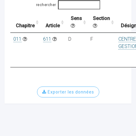
rechercher
Sens
Section
ocaux
Chapitre
Article
Désign
011
611
D
F
CENTRE
GESTIO
Exporter les données
ociations