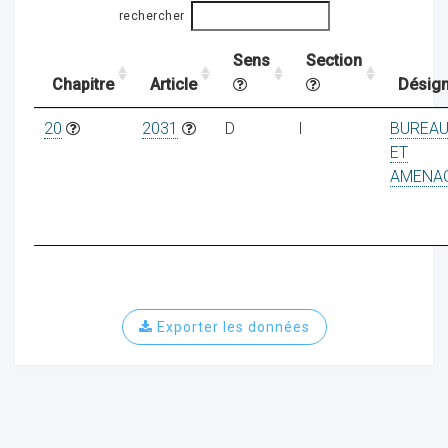
rechercher
Sens
Section
ocaux
Chapitre
Article
Désign
20
2031
D
I
BUREAU
ET
AMENA
Exporter les données
ociations