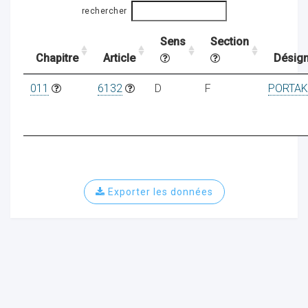
rechercher
Sens
Section
ocaux
Chapitre
Article
Désign
011
6132
D
F
PORTAK
Exporter les données
ociations