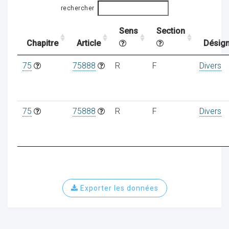
rechercher
Sens
Section
ocaux
Chapitre
Article
Désign
75
75888
R
F
Divers
75
75888
R
F
Divers
Exporter les données
ociations