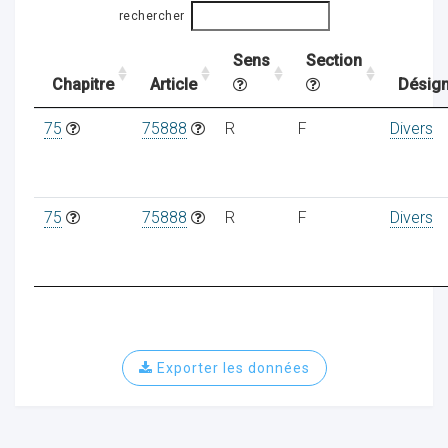
rechercher
Sens
Section
ocaux
Chapitre
Article
Désign
75
75888
R
F
Divers
75
75888
R
F
Divers
Exporter les données
ociations