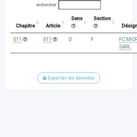
rechercher
Sens
Section
ocaux
Chapitre
Article
Désign
011
611
D
F
FC MIC
SARL
Exporter les données
ociations