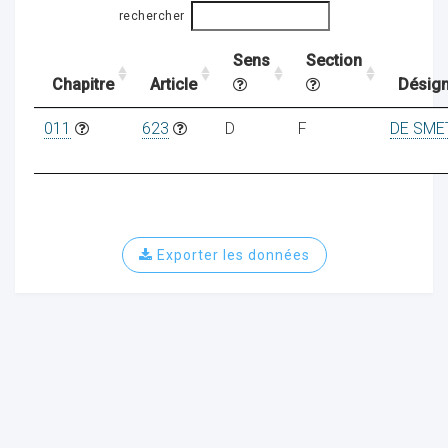
rechercher
Sens
Section
ocaux
Chapitre
Article
Désign
011
623
D
F
DE SME
Exporter les données
ociations