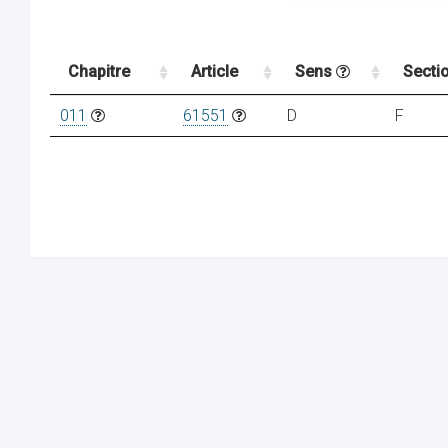
Chapitre
Article
Sens
Secti
011
61551
D
F