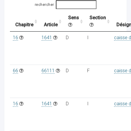
rechercher
Sens
Section
ocaux
Chapitre
Article
Désign
16
1641
D
I
caisse 
66
66111
D
F
caisse 
16
1641
D
I
caisse 
ociations