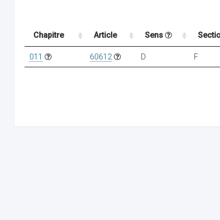
Chapitre
Article
Sens
Secti
011
60612
D
F